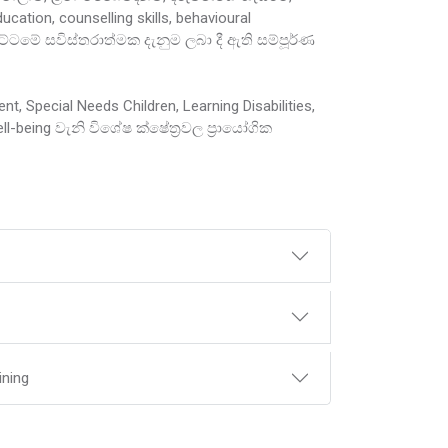
ation, counselling skills, behavioural
 මට්ටමේ සවිස්තරාත්මක දැනුම ලබා දී ඇති සම්පූර්ණ
t, Special Needs Children, Learning Disabilities,
l-being වැනි විශේෂ ක්ෂේත්‍රවල ප්‍රායෝගික
ining