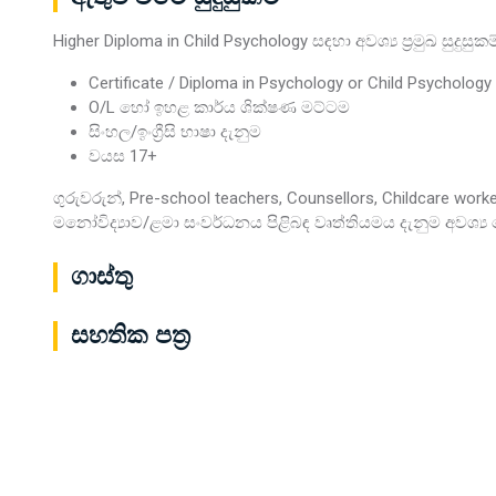
Higher Diploma in Child Psychology සඳහා අවශ්‍ය ප්‍රමුඛ සුදුසුකම
Certificate / Diploma in Psychology or Child Psycholo
O/L හෝ ඉහළ කාර්ය ශික්ෂණ මට්ටම
සිංහල/ඉංග්‍රීසි භාෂා දැනුම
වයස 17+
ගුරුවරුන්, Pre-school teachers, Counsellors, Childcare worker
මනෝවිද්‍යාව/ළමා සංවර්ධනය පිළිබඳ වෘත්තියමය දැනුම අවශ්‍
ගාස්තු
සහතික පත්‍ර