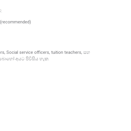
්:
gy (recommended)
s, Social service officers, tuition teachers, සහ
ය බොහෝ අයට පිවිසිය හැක.