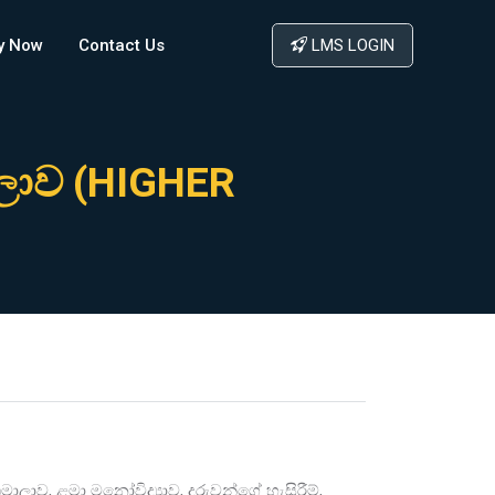
y Now
Contact Us
LMS LOGIN
ාලාව (HIGHER
ඨමාලාව, ළමා මනෝවිද්‍යාව, දරුවන්ගේ හැසිරීම්,