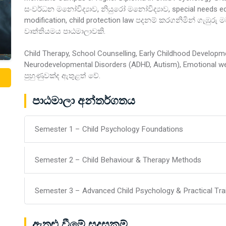
සංවර්ධන මනෝවිද්‍යාව, නියුරෝ මනෝවිද්‍යාව, special needs educ
modification, child protection law පදනම් කරගනිමින් ගැඹුරු
වෘත්තියමය පාඨමාලාවකි.
Child Therapy, School Counselling, Early Childhood Developmen
Neurodevelopmental Disorders (ADHD, Autism), Emotional wel
පුහුණුවක්ද ඇතුළත් වේ.
පාඨමාලා අන්තර්ගතය
Semester 1 – Child Psychology Foundations
Semester 2 – Child Behaviour & Therapy Methods
Semester 3 – Advanced Child Psychology & Practical Tra
ඇතුළු වීමේ සුදුසුකම්