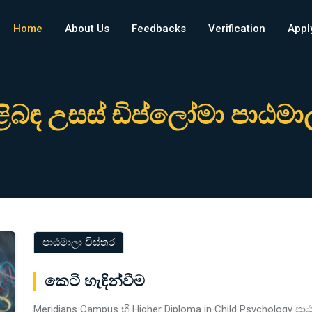
Home
About Us
Feedbacks
Verification
Appl
ිළිබඳ උසස් ඩිප්ලෝමා පාඨම
පාඨමාලා විස්තර
කෙටි හැඳින්වීම
Meridians Campus හි Higher Diploma in Child Psychology පා